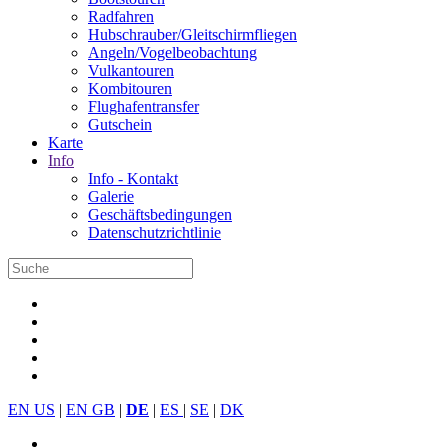
Radfahren
Hubschrauber/Gleitschirmfliegen
Angeln/Vogelbeobachtung
Vulkantouren
Kombitouren
Flughafentransfer
Gutschein
Karte
Info
Info - Kontakt
Galerie
Geschäftsbedingungen
Datenschutzrichtlinie
EN US
|
EN GB
|
DE
|
ES
|
SE
|
DK