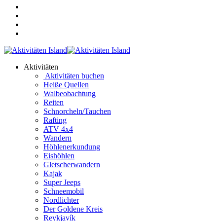
Aktivitäten
Aktivitäten buchen
Heiße Quellen
Walbeobachtung
Reiten
Schnorcheln/Tauchen
Rafting
ATV 4x4
Wandern
Höhlenerkundung
Eishöhlen
Gletscherwandern
Kajak
Super Jeeps
Schneemobil
Nordlichter
Der Goldene Kreis
Reykjavík