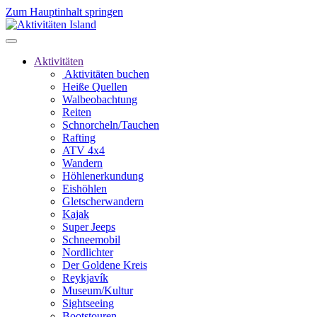
Zum Hauptinhalt springen
Aktivitäten
Aktivitäten buchen
Heiße Quellen
Walbeobachtung
Reiten
Schnorcheln/Tauchen
Rafting
ATV 4x4
Wandern
Höhlenerkundung
Eishöhlen
Gletscherwandern
Kajak
Super Jeeps
Schneemobil
Nordlichter
Der Goldene Kreis
Reykjavík
Museum/Kultur
Sightseeing
Bootstouren