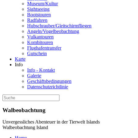
Museum/Kultur
Sightseeing
Bootstouren
Radfahren
Hubschrauber/Gleitschirmfliegen
Angeln/Vogelbeobachtung
Vulkantouren
Kombitouren
Flughafentransfer
Gutschein
Karte
Info
Info - Kontakt
Galerie
Geschäftsbedingungen
Datenschutzrichtlinie
Walbeobachtung
Unvergessliches Abenteuer in der Tierwelt Islands
Walbeobachtung Island
Home