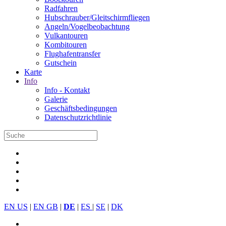
Radfahren
Hubschrauber/Gleitschirmfliegen
Angeln/Vogelbeobachtung
Vulkantouren
Kombitouren
Flughafentransfer
Gutschein
Karte
Info
Info - Kontakt
Galerie
Geschäftsbedingungen
Datenschutzrichtlinie
EN US
|
EN GB
|
DE
|
ES
|
SE
|
DK