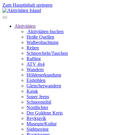
Zum Hauptinhalt springen
Aktivitäten
Aktivitäten buchen
Heiße Quellen
Walbeobachtung
Reiten
Schnorcheln/Tauchen
Rafting
ATV 4x4
Wandern
Höhlenerkundung
Eishöhlen
Gletscherwandern
Kajak
Super Jeeps
Schneemobil
Nordlichter
Der Goldene Kreis
Reykjavík
Museum/Kultur
Sightseeing
Bootstouren