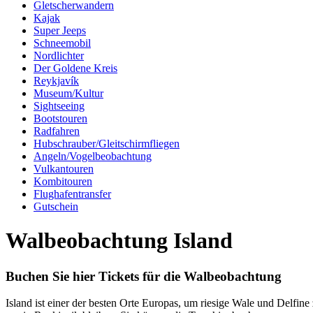
Gletscherwandern
Kajak
Super Jeeps
Schneemobil
Nordlichter
Der Goldene Kreis
Reykjavík
Museum/Kultur
Sightseeing
Bootstouren
Radfahren
Hubschrauber/Gleitschirmfliegen
Angeln/Vogelbeobachtung
Vulkantouren
Kombitouren
Flughafentransfer
Gutschein
Walbeobachtung Island
Buchen Sie hier Tickets für die Walbeobachtung
Island ist einer der besten Orte Europas, um riesige Wale und Delfine