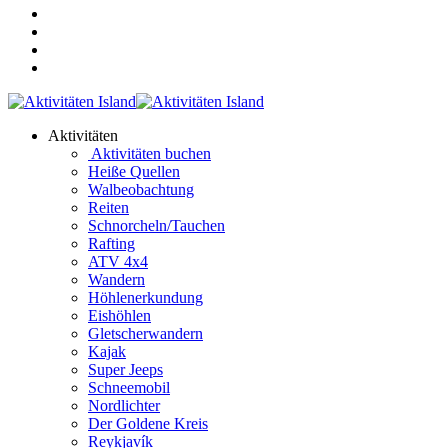
Aktivitäten
Aktivitäten buchen
Heiße Quellen
Walbeobachtung
Reiten
Schnorcheln/Tauchen
Rafting
ATV 4x4
Wandern
Höhlenerkundung
Eishöhlen
Gletscherwandern
Kajak
Super Jeeps
Schneemobil
Nordlichter
Der Goldene Kreis
Reykjavík