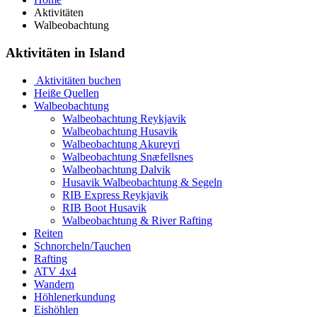
Aktivitäten
Walbeobachtung
Aktivitäten in Island
Aktivitäten buchen
Heiße Quellen
Walbeobachtung
Walbeobachtung Reykjavik
Walbeobachtung Husavik
Walbeobachtung Akureyri
Walbeobachtung Snæfellsnes
Walbeobachtung Dalvik
Husavik Walbeobachtung & Segeln
RIB Express Reykjavik
RIB Boot Husavik
Walbeobachtung & River Rafting
Reiten
Schnorcheln/Tauchen
Rafting
ATV 4x4
Wandern
Höhlenerkundung
Eishöhlen