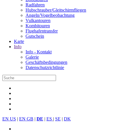
Radfahren
Hubschrauber/Gleitschirmfliegen
Angeln/Vogelbeobachtung
Vulkantouren
Kombitouren
Flughafentransfer
Gutschein
Karte
Info
Info - Kontakt
Galerie
Geschäftsbedingungen
Datenschutzrichtlinie
EN US
|
EN GB
|
DE
|
ES
|
SE
|
DK