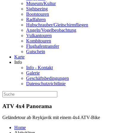
Museum/Kultur
Sightseeing
Bootstouren
Radfahren
Hubschrauber/Gleitschirmfliegen
Angeln/Vogelbeobachtung
Vulkantouren
Kombitouren
Flughafentransfer
Gutschein
Karte
Info
Info - Kontakt
Galerie
Geschäftsbedingungen
Datenschutzrichtlinie
ATV 4x4 Panorama
Geländetour ab Reykjavik mit einem 4x4 ATV-Bike
Home
Aktivitäten