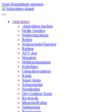
Zum Hauptinhalt springen
Aktivitäten
Aktivitäten buchen
Heiße Quellen
Walbeobachtung
Reiten
Schnorcheln/Tauchen
Rafting
ATV 4x4
Wandern
Höhlenerkundung
Eishöhlen
Gletscherwandern
Kajak
Super Jeeps
Schneemobil
Nordlichter
Der Goldene Kreis
Reykjavík
Museum/Kultur
Sightseeing
Bootstouren