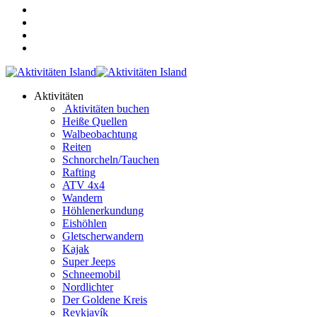
Aktivitäten
Aktivitäten buchen
Heiße Quellen
Walbeobachtung
Reiten
Schnorcheln/Tauchen
Rafting
ATV 4x4
Wandern
Höhlenerkundung
Eishöhlen
Gletscherwandern
Kajak
Super Jeeps
Schneemobil
Nordlichter
Der Goldene Kreis
Reykjavík