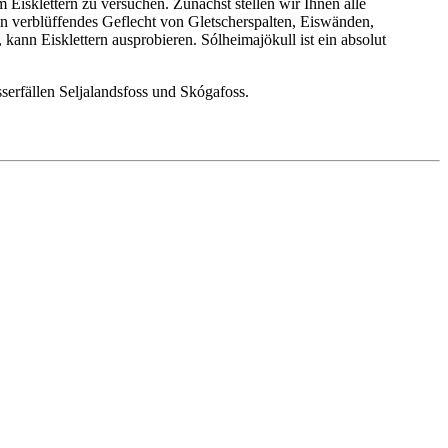
Eisklettern zu versuchen. Zunächst stellen wir Ihnen alle
in verblüffendes Geflecht von Gletscherspalten, Eiswänden,
n Eisklettern ausprobieren. Sólheimajökull ist ein absolut
rfällen Seljalandsfoss und Skógafoss.