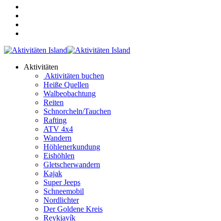
Aktivitäten
Aktivitäten buchen
Heiße Quellen
Walbeobachtung
Reiten
Schnorcheln/Tauchen
Rafting
ATV 4x4
Wandern
Höhlenerkundung
Eishöhlen
Gletscherwandern
Kajak
Super Jeeps
Schneemobil
Nordlichter
Der Goldene Kreis
Reykjavík