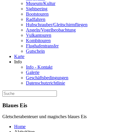
Museum/Kultur
Sightseeing
Bootstouren
Radfahren
Hubschrauber/Gleitschirmfliegen
Angeln/Vogelbeobachtung
Vulkantouren
Kombitouren
Flughafentransfer
Gutschein
Karte
Info
Info - Kontakt
Galerie
Geschäftsbedingungen
Datenschutzrichtlinie
Blaues Eis
Gletscherabenteuer und magisches blaues Eis
Home
Aktivitäten