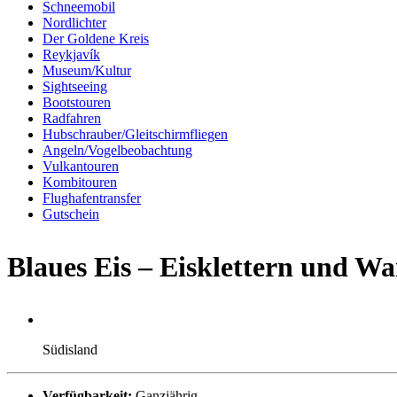
Schneemobil
Nordlichter
Der Goldene Kreis
Reykjavík
Museum/Kultur
Sightseeing
Bootstouren
Radfahren
Hubschrauber/Gleitschirmfliegen
Angeln/Vogelbeobachtung
Vulkantouren
Kombitouren
Flughafentransfer
Gutschein
Blaues Eis – Eisklettern und W
Südisland
Verfügbarkeit:
Ganzjährig