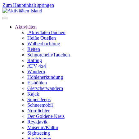
Zum Hauptinhalt springen
Aktivitäten
Aktivitäten buchen
Heiße Quellen
Walbeobachtung
Reiten
Schnorcheln/Tauchen
Rafting
ATV 4x4
Wandern
Höhlenerkundung
Eishöhlen
Gletscherwandern
Kajak
Super Jeeps
Schneemobil
Nordlichter
Der Goldene Kreis
Reykjavík
Museum/Kultur
Sightseeing
Bootstouren