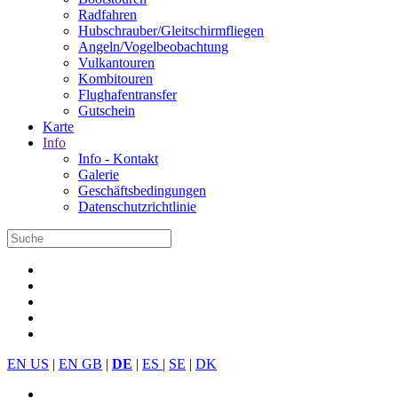
Radfahren
Hubschrauber/Gleitschirmfliegen
Angeln/Vogelbeobachtung
Vulkantouren
Kombitouren
Flughafentransfer
Gutschein
Karte
Info
Info - Kontakt
Galerie
Geschäftsbedingungen
Datenschutzrichtlinie
EN US
|
EN GB
|
DE
|
ES
|
SE
|
DK