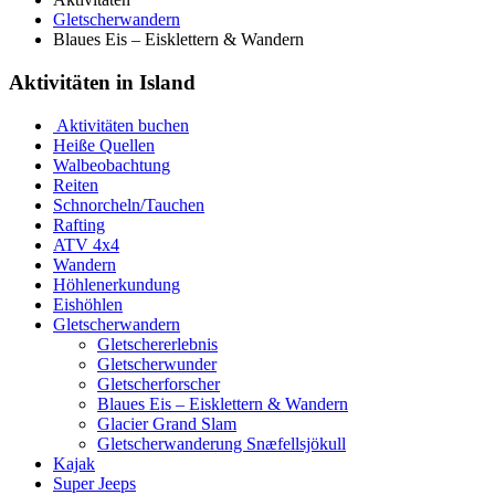
Gletscherwandern
Blaues Eis – Eisklettern & Wandern
Aktivitäten in Island
Aktivitäten buchen
Heiße Quellen
Walbeobachtung
Reiten
Schnorcheln/Tauchen
Rafting
ATV 4x4
Wandern
Höhlenerkundung
Eishöhlen
Gletscherwandern
Gletschererlebnis
Gletscherwunder
Gletscherforscher
Blaues Eis – Eisklettern & Wandern
Glacier Grand Slam
Gletscherwanderung Snæfellsjökull
Kajak
Super Jeeps