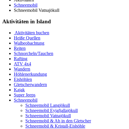
Schneemobil
Schneemobil Vatnajökull
Aktivitäten in Island
Aktivitäten buchen
Heiße Quellen
Walbeobachtung
Reiten
Schnorcheln/Tauchen
Rafting
ATV 4x4
Wandern
Höhlenerkundung
Eishöhlen
Gletscherwandern
Kajak
Super Jeeps
Schneemobil
Schneemobil Langjökull
Schneemobil Eyjafjallajökull
Schneemobil Vatnajökull
Schneemobil & Ab in den Gletscher
Schneemobil & Kristall-Eishöhle