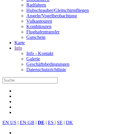
Radfahren
Hubschrauber/Gleitschirmfliegen
Angeln/Vogelbeobachtung
Vulkantouren
Kombitouren
Flughafentransfer
Gutschein
Karte
Info
Info - Kontakt
Galerie
Geschäftsbedingungen
Datenschutzrichtlinie
EN US
|
EN GB
|
DE
|
ES
|
SE
|
DK