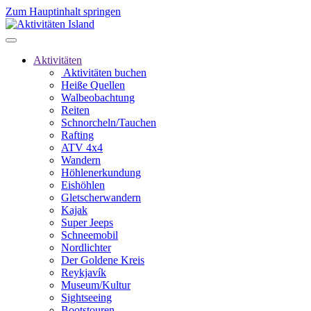
Zum Hauptinhalt springen
Aktivitäten
Aktivitäten buchen
Heiße Quellen
Walbeobachtung
Reiten
Schnorcheln/Tauchen
Rafting
ATV 4x4
Wandern
Höhlenerkundung
Eishöhlen
Gletscherwandern
Kajak
Super Jeeps
Schneemobil
Nordlichter
Der Goldene Kreis
Reykjavík
Museum/Kultur
Sightseeing
Bootstouren