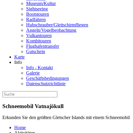
Museum/Kultur
Sightseeing
Bootstouren
Radfahren
Hubschrauber/Gleitschirmfliegen
Angeln/Vogelbeobachtung
Vulkantouren
Kombitouren
Flughafentransfer
Gutschein
Karte
Info
Info - Kontakt
Galerie
Geschäftsbedingungen
Datenschutzrichtlinie
Schneemobil Vatnajökull
Erkunden Sie den größten Gletscher Islands mit einem Schneemobil
Home
Aktivitäten