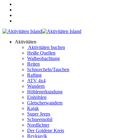
Aktivitäten
Aktivitäten buchen
Heiße Quellen
Walbeobachtung
Reiten
Schnorcheln/Tauchen
Rafting
ATV 4x4
Wandern
Höhlenerkundung
Eishöhlen
Gletscherwandern
Kajak
Super Jeeps
Schneemobil
Nordlichter
Der Goldene Kreis
Reykjavík