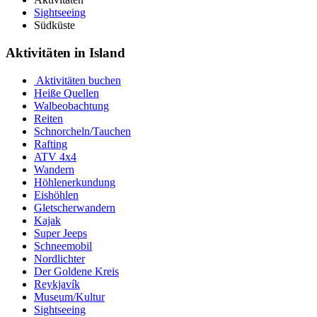
Sightseeing
Südküste
Aktivitäten in Island
Aktivitäten buchen
Heiße Quellen
Walbeobachtung
Reiten
Schnorcheln/Tauchen
Rafting
ATV 4x4
Wandern
Höhlenerkundung
Eishöhlen
Gletscherwandern
Kajak
Super Jeeps
Schneemobil
Nordlichter
Der Goldene Kreis
Reykjavík
Museum/Kultur
Sightseeing