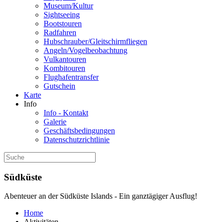
Museum/Kultur
Sightseeing
Bootstouren
Radfahren
Hubschrauber/Gleitschirmfliegen
Angeln/Vogelbeobachtung
Vulkantouren
Kombitouren
Flughafentransfer
Gutschein
Karte
Info
Info - Kontakt
Galerie
Geschäftsbedingungen
Datenschutzrichtlinie
Südküste
Abenteuer an der Südküste Islands - Ein ganztägiger Ausflug!
Home
Aktivitäten