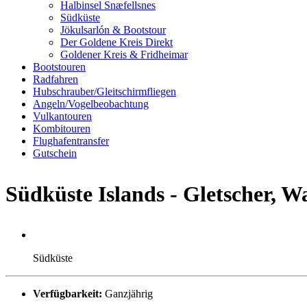
Halbinsel Snæfellsnes
Südküste
Jökulsarlón & Bootstour
Der Goldene Kreis Direkt
Goldener Kreis & Fridheimar
Bootstouren
Radfahren
Hubschrauber/Gleitschirmfliegen
Angeln/Vogelbeobachtung
Vulkantouren
Kombitouren
Flughafentransfer
Gutschein
Südküste Islands - Gletscher, W
Südküste
Verfügbarkeit:
Ganzjährig