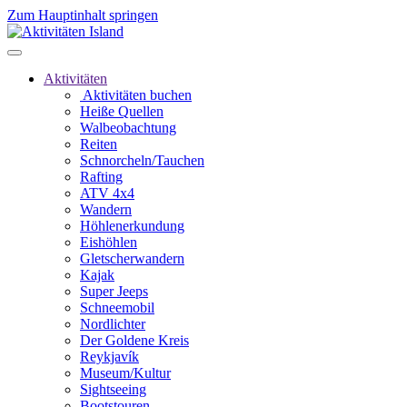
Zum Hauptinhalt springen
Aktivitäten
Aktivitäten buchen
Heiße Quellen
Walbeobachtung
Reiten
Schnorcheln/Tauchen
Rafting
ATV 4x4
Wandern
Höhlenerkundung
Eishöhlen
Gletscherwandern
Kajak
Super Jeeps
Schneemobil
Nordlichter
Der Goldene Kreis
Reykjavík
Museum/Kultur
Sightseeing
Bootstouren