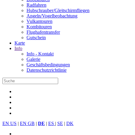
Radfahren
Hubschrauber/Gleitschirmfliegen
Angeln/Vogelbeobachtung
Vulkantouren
Kombitouren
Flughafentransfer
Gutschein
Karte
Info
Info - Kontakt
Galerie
Geschäftsbedingungen
Datenschutzrichtlinie
EN US
|
EN GB
|
DE
|
ES
|
SE
|
DK