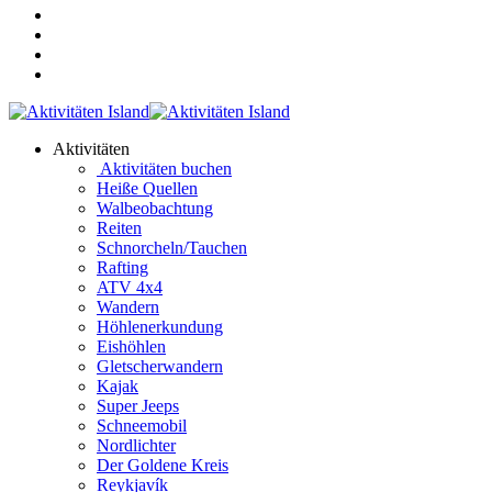
Aktivitäten
Aktivitäten buchen
Heiße Quellen
Walbeobachtung
Reiten
Schnorcheln/Tauchen
Rafting
ATV 4x4
Wandern
Höhlenerkundung
Eishöhlen
Gletscherwandern
Kajak
Super Jeeps
Schneemobil
Nordlichter
Der Goldene Kreis
Reykjavík