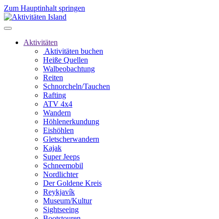
Zum Hauptinhalt springen
Aktivitäten
Aktivitäten buchen
Heiße Quellen
Walbeobachtung
Reiten
Schnorcheln/Tauchen
Rafting
ATV 4x4
Wandern
Höhlenerkundung
Eishöhlen
Gletscherwandern
Kajak
Super Jeeps
Schneemobil
Nordlichter
Der Goldene Kreis
Reykjavík
Museum/Kultur
Sightseeing
Bootstouren