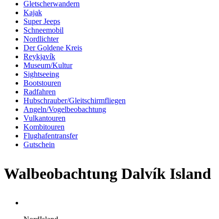
Gletscherwandern
Kajak
Super Jeeps
Schneemobil
Nordlichter
Der Goldene Kreis
Reykjavík
Museum/Kultur
Sightseeing
Bootstouren
Radfahren
Hubschrauber/Gleitschirmfliegen
Angeln/Vogelbeobachtung
Vulkantouren
Kombitouren
Flughafentransfer
Gutschein
Walbeobachtung Dalvík Island