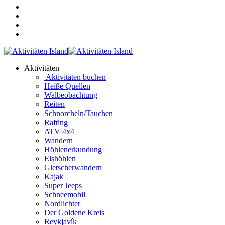
Aktivitäten
Aktivitäten buchen
Heiße Quellen
Walbeobachtung
Reiten
Schnorcheln/Tauchen
Rafting
ATV 4x4
Wandern
Höhlenerkundung
Eishöhlen
Gletscherwandern
Kajak
Super Jeeps
Schneemobil
Nordlichter
Der Goldene Kreis
Reykjavík