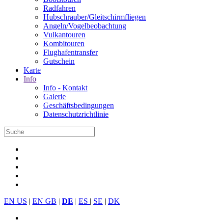
Radfahren
Hubschrauber/Gleitschirmfliegen
Angeln/Vogelbeobachtung
Vulkantouren
Kombitouren
Flughafentransfer
Gutschein
Karte
Info
Info - Kontakt
Galerie
Geschäftsbedingungen
Datenschutzrichtlinie
EN US
|
EN GB
|
DE
|
ES
|
SE
|
DK