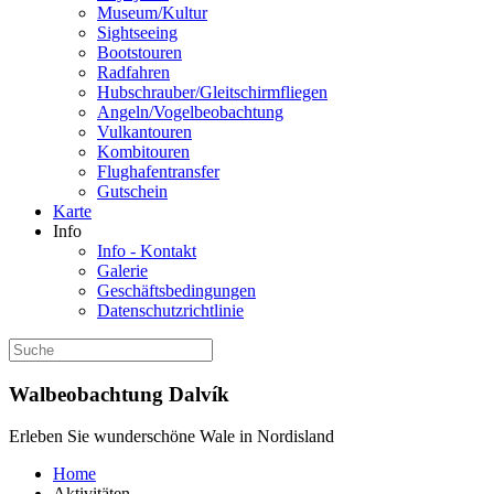
Museum/Kultur
Sightseeing
Bootstouren
Radfahren
Hubschrauber/Gleitschirmfliegen
Angeln/Vogelbeobachtung
Vulkantouren
Kombitouren
Flughafentransfer
Gutschein
Karte
Info
Info - Kontakt
Galerie
Geschäftsbedingungen
Datenschutzrichtlinie
Walbeobachtung Dalvík
Erleben Sie wunderschöne Wale in Nordisland
Home
Aktivitäten