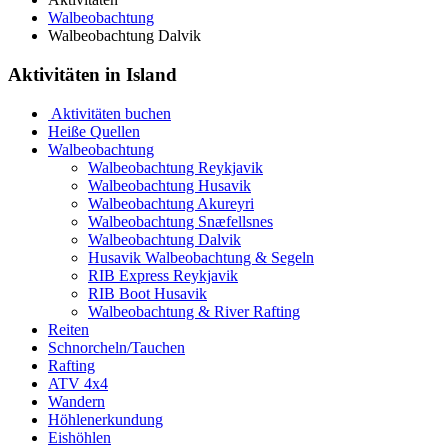
Walbeobachtung
Walbeobachtung Dalvik
Aktivitäten in Island
Aktivitäten buchen
Heiße Quellen
Walbeobachtung
Walbeobachtung Reykjavik
Walbeobachtung Husavik
Walbeobachtung Akureyri
Walbeobachtung Snæfellsnes
Walbeobachtung Dalvik
Husavik Walbeobachtung & Segeln
RIB Express Reykjavik
RIB Boot Husavik
Walbeobachtung & River Rafting
Reiten
Schnorcheln/Tauchen
Rafting
ATV 4x4
Wandern
Höhlenerkundung
Eishöhlen