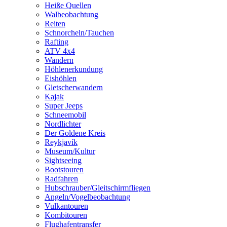
Heiße Quellen
Walbeobachtung
Reiten
Schnorcheln/Tauchen
Rafting
ATV 4x4
Wandern
Höhlenerkundung
Eishöhlen
Gletscherwandern
Kajak
Super Jeeps
Schneemobil
Nordlichter
Der Goldene Kreis
Reykjavík
Museum/Kultur
Sightseeing
Bootstouren
Radfahren
Hubschrauber/Gleitschirmfliegen
Angeln/Vogelbeobachtung
Vulkantouren
Kombitouren
Flughafentransfer