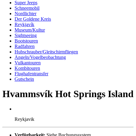
Super Jeeps
Schneemobil
Nordlichter
Der Goldene Kreis
Reykjavík
Museum/Kultur
Sightseeing
Bootstouren
Radfahren
Hubschrauber/Gleitschirmfliegen
Angeln/Vogelbeobachtung
Vulkantouren
Kombitouren
Flughafentransfer
Gutschein
Hvammsvík Hot Springs Island
Reykjavik
Verfügbarkeit:
Siehe Buchungssystem