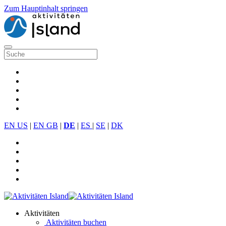
Zum Hauptinhalt springen
EN US
|
EN GB
|
DE
|
ES
|
SE
|
DK
Aktivitäten
Aktivitäten buchen