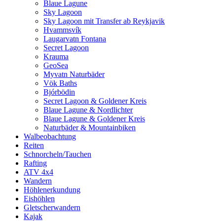
Blaue Lagune
Sky Lagoon
Sky Lagoon mit Transfer ab Reykjavik
Hvammsvík
Laugarvatn Fontana
Secret Lagoon
Krauma
GeoSea
Myvatn Naturbäder
Vök Baths
Bjórbödin
Secret Lagoon & Goldener Kreis
Blaue Lagune & Nordlichter
Blaue Lagune & Goldener Kreis
Naturbäder & Mountainbiken
Walbeobachtung
Reiten
Schnorcheln/Tauchen
Rafting
ATV 4x4
Wandern
Höhlenerkundung
Eishöhlen
Gletscherwandern
Kajak