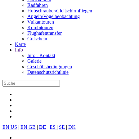
Radfahren
Hubschrauber/Gleitschirmfliegen
Angeln/Vogelbeobachtung
Vulkantouren
Kombitouren
Flughafentransfer
Gutschein
Karte
Info
Info - Kontakt
Galerie
Geschäftsbedingungen
Datenschutzrichtlinie
EN US
|
EN GB
|
DE
|
ES
|
SE
|
DK