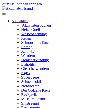
Zum Hauptinhalt springen
Aktivitäten
Aktivitäten buchen
Heiße Quellen
Walbeobachtung
Reiten
Schnorcheln/Tauchen
Rafting
ATV 4x4
Wandern
Höhlenerkundung
Eishöhlen
Gletscherwandern
Kajak
Super Jeeps
Schneemobil
Nordlichter
Der Goldene Kreis
Reykjavík
Museum/Kultur
Sightseeing
Bootstouren