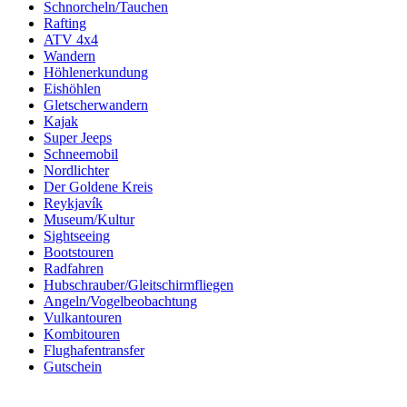
Schnorcheln/Tauchen
Rafting
ATV 4x4
Wandern
Höhlenerkundung
Eishöhlen
Gletscherwandern
Kajak
Super Jeeps
Schneemobil
Nordlichter
Der Goldene Kreis
Reykjavík
Museum/Kultur
Sightseeing
Bootstouren
Radfahren
Hubschrauber/Gleitschirmfliegen
Angeln/Vogelbeobachtung
Vulkantouren
Kombitouren
Flughafentransfer
Gutschein