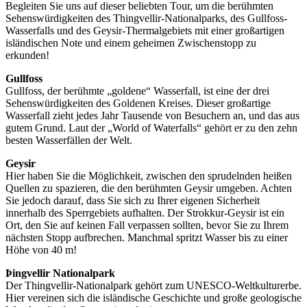
Begleiten Sie uns auf dieser beliebten Tour, um die berühmten
Sehenswürdigkeiten des Thingvellir-Nationalparks, des Gullfoss-
Wasserfalls und des Geysir-Thermalgebiets mit einer großartigen
isländischen Note und einem geheimen Zwischenstopp zu
erkunden!
Gullfoss
Gullfoss, der berühmte „goldene“ Wasserfall, ist eine der drei
Sehenswürdigkeiten des Goldenen Kreises. Dieser großartige
Wasserfall zieht jedes Jahr Tausende von Besuchern an, und das aus
gutem Grund. Laut der „World of Waterfalls“ gehört er zu den zehn
besten Wasserfällen der Welt.
Geysir
Hier haben Sie die Möglichkeit, zwischen den sprudelnden heißen
Quellen zu spazieren, die den berühmten Geysir umgeben. Achten
Sie jedoch darauf, dass Sie sich zu Ihrer eigenen Sicherheit
innerhalb des Sperrgebiets aufhalten. Der Strokkur-Geysir ist ein
Ort, den Sie auf keinen Fall verpassen sollten, bevor Sie zu Ihrem
nächsten Stopp aufbrechen. Manchmal spritzt Wasser bis zu einer
Höhe von 40 m!
Þingvellir Nationalpark
Der Thingvellir-Nationalpark gehört zum UNESCO-Weltkulturerbe.
Hier vereinen sich die isländische Geschichte und große geologische