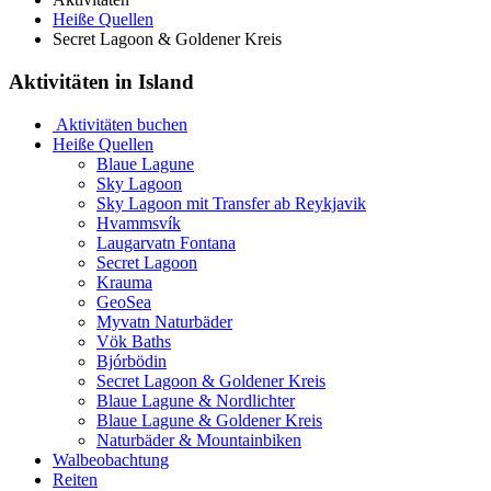
Heiße Quellen
Secret Lagoon & Goldener Kreis
Aktivitäten in Island
Aktivitäten buchen
Heiße Quellen
Blaue Lagune
Sky Lagoon
Sky Lagoon mit Transfer ab Reykjavik
Hvammsvík
Laugarvatn Fontana
Secret Lagoon
Krauma
GeoSea
Myvatn Naturbäder
Vök Baths
Bjórbödin
Secret Lagoon & Goldener Kreis
Blaue Lagune & Nordlichter
Blaue Lagune & Goldener Kreis
Naturbäder & Mountainbiken
Walbeobachtung
Reiten