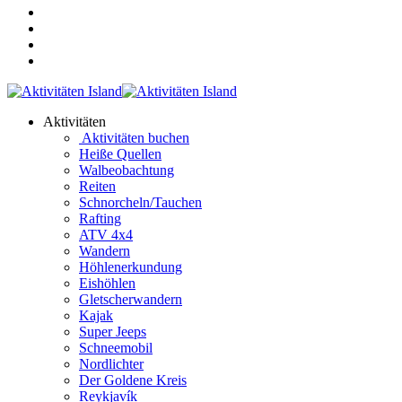
Aktivitäten
Aktivitäten buchen
Heiße Quellen
Walbeobachtung
Reiten
Schnorcheln/Tauchen
Rafting
ATV 4x4
Wandern
Höhlenerkundung
Eishöhlen
Gletscherwandern
Kajak
Super Jeeps
Schneemobil
Nordlichter
Der Goldene Kreis
Reykjavík